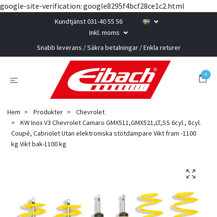
google-site-verification: google8295f4bcf28ce1c2.html
Kundtjänst 031-40 55 56
Inkl. moms
Snabb leverans / Säkra betalningar / Enkla returer
0
Hem
Produkter
Chevrolet
KW Inox V3 Chevrolet Camaro GMX511,GMX521,LT,SS 6cyl., 8cyl.
Coupé, Cabriolet Utan elektroniska stötdämpare Vikt fram -1100
kg Vikt bak-1100 kg