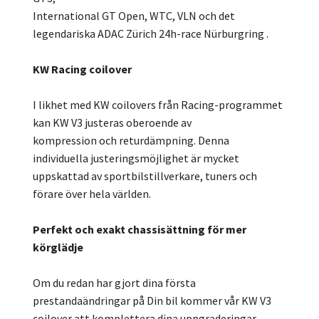
International GT Open, WTC, VLN och det
legendariska ADAC Zürich 24h-race Nürburgring .
KW Racing coilover
I likhet med KW coilovers från Racing-programmet
kan KW V3 justeras oberoende av
kompression och returdämpning. Denna
individuella justeringsmöjlighet är mycket
uppskattad av sportbilstillverkare, tuners och
förare över hela världen.
Perfekt och exakt chassisättning för mer
körglädje
Om du redan har gjort dina första
prestandaändringar på Din bil kommer vår KW V3
coilover att komplettera dina uppgraderingar.