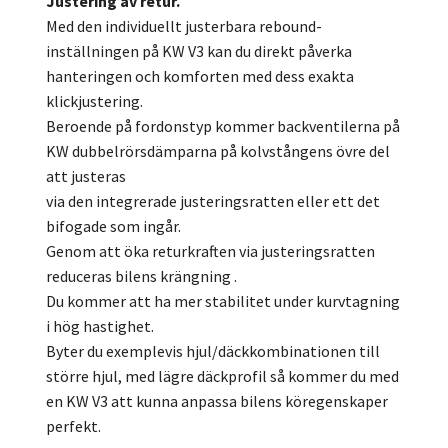
Justering av retur.
Med den individuellt justerbara rebound-
inställningen på KW V3 kan du direkt påverka
hanteringen och komforten med dess exakta
klickjustering.
Beroende på fordonstyp kommer backventilerna på
KW dubbelrörsdämparna på kolvstångens övre del
att justeras
via den integrerade justeringsratten eller ett det
bifogade som ingår.
Genom att öka returkraften via justeringsratten
reduceras bilens krängning .
Du kommer att ha mer stabilitet under kurvtagning
i hög hastighet.
Byter du exemplevis hjul/däckkombinationen till
större hjul, med lägre däckprofil så kommer du med
en KW V3 att kunna anpassa bilens köregenskaper
perfekt.