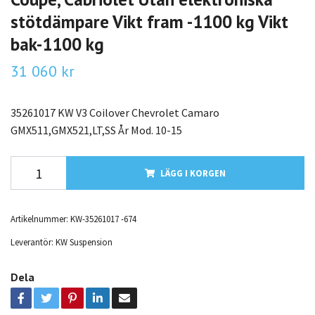
stötdämpare Vikt fram -1100 kg Vikt
bak-1100 kg
31 060 kr
35261017 KW V3 Coilover Chevrolet Camaro
GMX511,GMX521,LT,SS År Mod. 10-15
LÄGG I KORGEN
Artikelnummer:
KW-35261017 -674
Leverantör:
KW Suspension
Dela