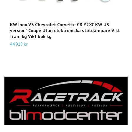
KW Inox V3 Chevrolet Corvette C8 Y2XC KW US
K
version" Coupe Utan elektroniska stötdämpare Vikt
U
fram kg Vikt bak kg
b
44 910 kr
2