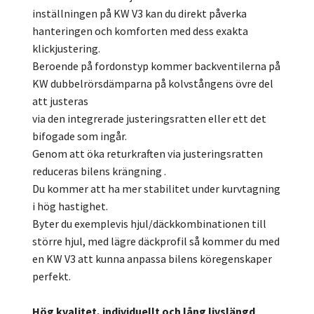
inställningen på KW V3 kan du direkt påverka
hanteringen och komforten med dess exakta
klickjustering.
Beroende på fordonstyp kommer backventilerna på
KW dubbelrörsdämparna på kolvstångens övre del
att justeras
via den integrerade justeringsratten eller ett det
bifogade som ingår.
Genom att öka returkraften via justeringsratten
reduceras bilens krängning .
Du kommer att ha mer stabilitet under kurvtagning
i hög hastighet.
Byter du exemplevis hjul/däckkombinationen till
större hjul, med lägre däckprofil så kommer du med
en KW V3 att kunna anpassa bilens köregenskaper
perfekt.
Hög kvalitet, individuellt och lång livslängd