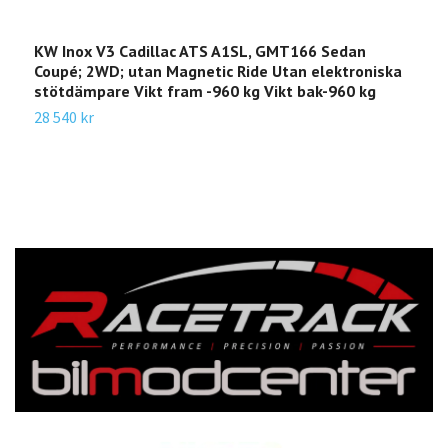
KW Inox V3 Cadillac ATS A1SL, GMT166 Sedan
K
Coupé; 2WD; utan Magnetic Ride Utan elektroniska
-
stötdämpare Vikt fram -960 kg Vikt bak-960 kg
3
28 540 kr