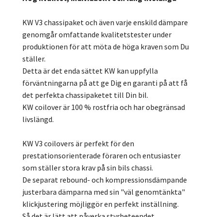
KW V3 chassipaket och även varje enskild dämpare
genomgår omfattande kvalitetstester under
produktionen för att möta de höga kraven som Du
ställer.
Detta är det enda sättet KW kan uppfylla
förväntningarna på att ge Dig en garanti på att få
det perfekta chassipaketet till Din bil.
KW coilover är 100 % rostfria och har obegränsad
livslängd.
KW V3 coilovers är perfekt för den
prestationsorienterade föraren och entusiaster
som ställer stora krav på sin bils chassi.
De separat rebound- och kompressionsdämpande
justerbara dämparna med sin "väl genomtänkta"
klickjustering möjliggör en perfekt inställning.
Så det är lätt att påverka styrbeteendet,