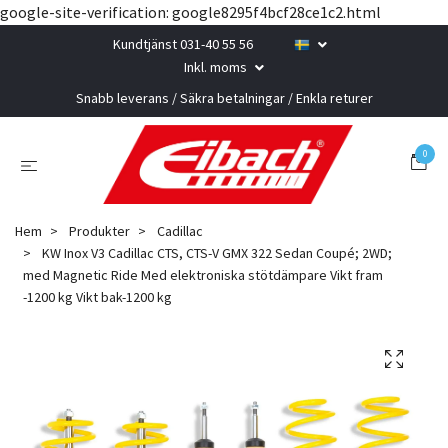
google-site-verification: google8295f4bcf28ce1c2.html
Kundtjänst 031-40 55 56
Inkl. moms
Snabb leverans / Säkra betalningar / Enkla returer
0
Hem
Produkter
Cadillac
KW Inox V3 Cadillac CTS, CTS-V GMX 322 Sedan Coupé; 2WD;
med Magnetic Ride Med elektroniska stötdämpare Vikt fram
-1200 kg Vikt bak-1200 kg